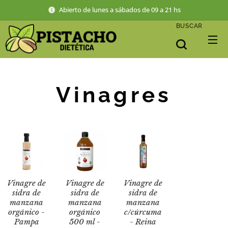
Abierto de lunes a sábados de 09 a 21 hs
BUSCAR
Vinagres
Vinagre de
Vinagre de
Vinagre de
sidra de
sidra de
sidra de
manzana
manzana
manzana
orgánico -
orgánico
c/cúrcuma
Pampa
500 ml -
- Reina