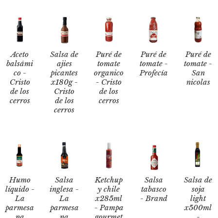
Aceto
Salsa de
Puré de
Puré de
Puré de
balsámi
ajies
tomate
tomate -
tomate -
co -
picantes
organico
Profecía
San
Cristo
x180g -
- Cristo
nicolas
de los
Cristo
de los
cerros
de los
cerros
cerros
Humo
Salsa
Ketchup
Salsa
Salsa de
líquido -
inglesa -
y chile
tabasco
soja
La
La
x285ml
- Brand
light
parmesa
parmesa
- Pampa
x500ml
na
na
gourmet
-