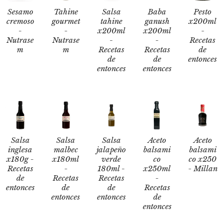
Sesamo
Tahine
Salsa
Baba
Pesto
cremoso
gourmet
tahine
ganush
x200ml
-
-
x200ml
x200ml
-
Nutrase
Nutrase
-
-
Recetas
m
m
Recetas
Recetas
de
de
de
entonces
entonces
entonces
Salsa
Salsa
Salsa
Aceto
Aceto
inglesa
malbec
jalapeño
balsami
balsami
x180g -
x180ml
verde
co
co x250
Recetas
-
180ml -
x250ml
- Millan
de
Recetas
Recetas
-
entonces
de
de
Recetas
entonces
entonces
de
entonces