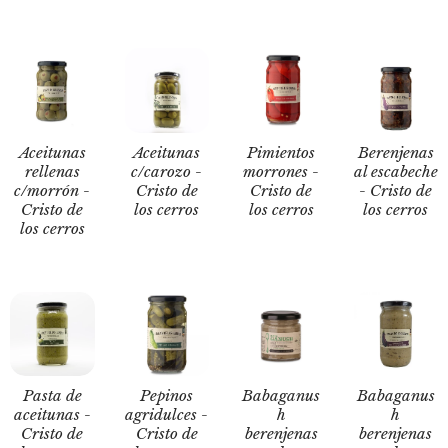
Aceitunas
Aceitunas
Pimientos
Berenjenas
rellenas
c/carozo -
morrones -
al escabeche
c/morrón -
Cristo de
Cristo de
- Cristo de
Cristo de
los cerros
los cerros
los cerros
los cerros
Pasta de
Pepinos
Babaganus
Babaganus
aceitunas -
agridulces -
h
h
Cristo de
Cristo de
berenjenas
berenjenas