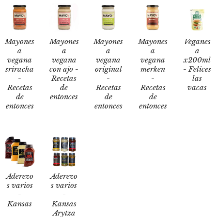
Mayones
Mayones
Mayones
Mayones
Veganes
a
a
a
a
a
vegana
vegana
vegana
vegana
x200ml
sriracha
con ajo -
original
merken
- Felices
-
Recetas
-
-
las
Recetas
de
Recetas
Recetas
vacas
de
entonces
de
de
entonces
entonces
entonces
Aderezo
Aderezo
s varios
s varios
-
-
Kansas
Kansas
Arytza