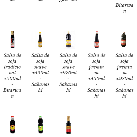
Bitarwa
n
Salsa de
Salsa de
Salsa de
Salsa de
Salsa de
soja
soja
soja
soja
soja
tradicio
suave
suave
premiu
premiu
nal
x450ml
x970ml
m
m
x500ml
-
-
x450ml
x970ml
-
Sakanas
Sakanas
-
-
Bitarwa
hi
hi
Sakanas
Sakanas
n
hi
hi