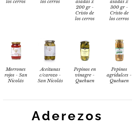
los cerros
los cerros
asadas x
asadas x
200 gr -
300 gr -
Cristo de
Cristo de
los cerros
los cerros
Morrones
Aceitunas
Pepinos en
Pepinos
rojos - San
c/carozo -
vinagre -
agridulces -
Nicolás
San Nicolás
Quehuen
Quehuen
Aderezos